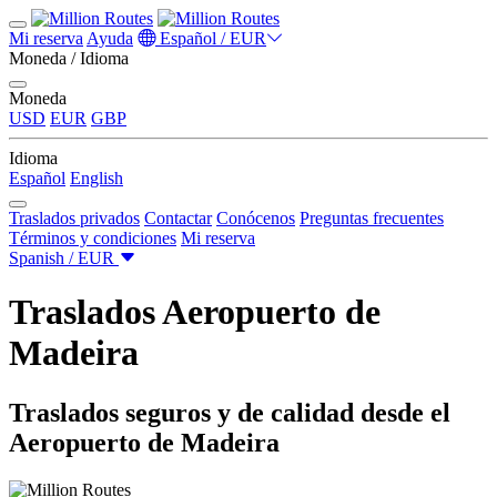
Mi reserva
Ayuda
Español / EUR
Moneda / Idioma
Moneda
USD
EUR
GBP
Idioma
Español
English
Traslados privados
Contactar
Conócenos
Preguntas frecuentes
Términos y condiciones
Mi reserva
Spanish / EUR
Traslados Aeropuerto de
Madeira
Traslados seguros y de calidad desde el
Aeropuerto de Madeira