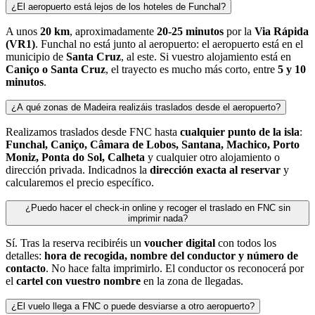
¿El aeropuerto está lejos de los hoteles de Funchal?
A unos
20 km
, aproximadamente
20-25 minutos
por la
Via Rápida
(VR1)
. Funchal no está junto al aeropuerto: el aeropuerto está en el
municipio de
Santa Cruz
, al este. Si vuestro alojamiento está en
Caniço o Santa Cruz
, el trayecto es mucho más corto, entre
5 y 10
minutos
.
¿A qué zonas de Madeira realizáis traslados desde el aeropuerto?
Realizamos traslados desde FNC hasta
cualquier punto de la isla
:
Funchal, Caniço, Câmara de Lobos, Santana, Machico, Porto
Moniz, Ponta do Sol, Calheta
y cualquier otro alojamiento o
dirección privada. Indicadnos la
dirección exacta al reservar
y
calcularemos el precio específico.
¿Puedo hacer el check-in online y recoger el traslado en FNC sin
imprimir nada?
Sí. Tras la reserva recibiréis un
voucher digital
con todos los
detalles:
hora de recogida, nombre del conductor y número de
contacto
. No hace falta imprimirlo. El conductor os reconocerá por
el
cartel con vuestro nombre
en la zona de llegadas.
¿El vuelo llega a FNC o puede desviarse a otro aeropuerto?