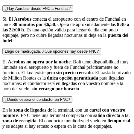
¿Hay Aerobus desde FNC a Funchal?
Sí. El
Aerobus
conecta el aeropuerto con el centro de Funchal en
unos
30 minutos por €6,50
. Opera de aproximadamente las
8:30 a
las 22:00 h
. Es una opción válida para llegar de día con poco
equipaje, pero no cubre llegadas nocturnas ni deja en la
puerta del
hotel
.
Llego de madrugada. ¿Qué opciones hay desde FNC?
El
Aerobus no opera por la noche
. Bolt tiene disponibilidad muy
limitada en el aeropuerto y fuera de Funchal prácticamente no
funciona. El taxi existe pero
sin precio cerrado
. El traslado privado
de Million Routes es la
única opción garantizada
para llegadas
nocturnas: el conductor está en llegadas con vuestro nombre a la
hora del vuelo,
sin recargo por horario
.
¿Dónde espera el conductor en FNC?
En la
zona de llegadas
de la terminal, con un
cartel con vuestro
nombre
. FNC tiene una terminal compacta con
salida directa a la
zona de recogida
. El conductor monitoriza el vuelo en
tiempo real
y se adapta si hay retraso o espera en la cinta de equipajes.